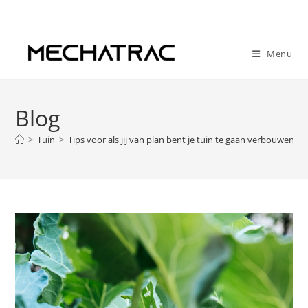
Ga
naar
inhoud
Menu
Blog
>
Tuin
>
Tips voor als jij van plan bent je tuin te gaan verbouwen