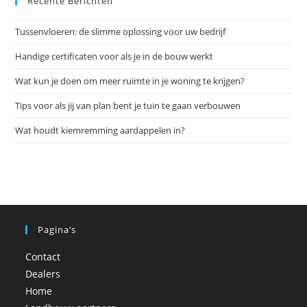
Recente Berichten
clo
the
Tussenvloeren: de slimme oplossing voor uw bedrijf
sea
pan
Handige certificaten voor als je in de bouw werkt
Wat kun je doen om meer ruimte in je woning te krijgen?
Tips voor als jij van plan bent je tuin te gaan verbouwen
Wat houdt kiemremming aardappelen in?
Pagina’s
Contact
Dealers
Home